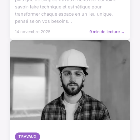
savoir-faire technique et esthétique pour
transformer chaque espace en un lieu unique,
pensé selon vos besoins...
14 novembre 2025
9 min de lecture →
TRAVAUX