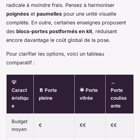
radicale à moindre frais. Pensez à harmoniser
poignées
et
paumelles
pour une unité visuelle
complète. En outre, certaines enseignes proposent
des
blocs-portes postformés en kit
, réduisant
encore davantage le coût global de la pose.
Pour clarifier les options, voici un tableau
comparatif :
💡
↔️
Caract
🚪 Porte
🌟 Porte
Porte
éristiqu
pleine
vitrée
couliss
e
ante
Budget
€
€€
€€
moyen