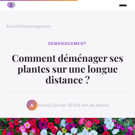
Accueil
›
Demenagement
DEMENAGEMENT
Comment déménager ses
plantes sur une longue
distance ?
Anna
22 janvier 2025
4 min de lecture
A