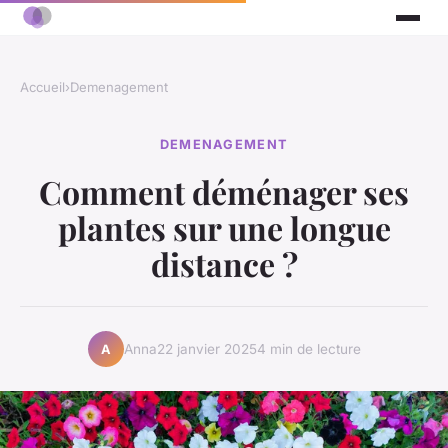
Accueil
›
Demenagement
DEMENAGEMENT
Comment déménager ses
plantes sur une longue
distance ?
Anna
22 janvier 2025
4 min de lecture
A