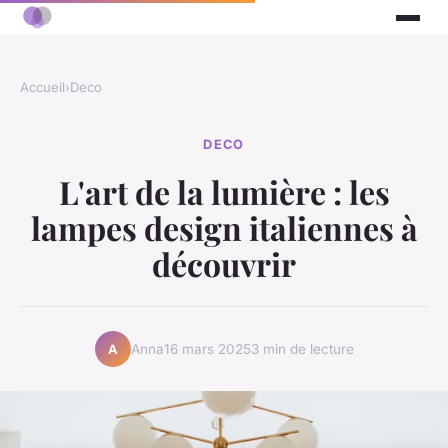
Accueil
›
Deco
DECO
L'art de la lumière : les
lampes design italiennes à
découvrir
Anna
16 mars 2025
3 min de lecture
A